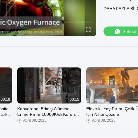
gereksinimleri ka
DAHA FAZLA BIL
tekniklerinden yar
için argon üflemey
ultra saf çelik üre
vakum koşulları al
Sohbet
pompası sistemi s
tüketim için tasar
ayrıntılarımız, ul
uzun süre yoluyla 
maddeler kullanıl
vurgulamaktadır. 
ettiğimiz 180'den
performansımız va
danışmanlık ve yük
yükseltmeye hazır 
ve VOD fırınlarımı
00:18
00:15
siteli
Kahverengi Erimiş Alümina
Elektrikli Yay Fırını, Çelik 
i ark
Erime Fırını 10000KVA Korund
İçin Nihai Çözüm
Fırını 380V
April 08, 2025
April 08, 2025