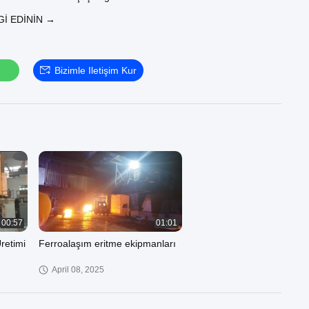
rşılayacak şekilde tasarlanmıştır. Gelişmiş vakumlu arıtma
GI EDININ →
arlanan sistemimiz, erimiş çeliğin optimum şekilde karıştırılması
i geliştirerek üstün rafinasyon sıcaklıklarına yol açar. Bu işlem,
timi için çok önemli olan hidrojen, nitrojen, kükürt ve oksijeni
tında etkili bir şekilde ortadan kaldırır. İki gelişmiş vakum
Bizimle Iletişim Kur
unuyoruz: tam buhar jeti sistemi ve verimlilik ve minimum
lanmış kombine buhar jeti + su halkası sistemi. Rafinaj prosesi
tra düşük hidrojen içeriği (≤133Pa'da ≤1,5 ​​ppm), ön arıtma ve
etkili denitrifikasyon ve ultra düşük kükürt dereceleri için özel
arak gelişmiş kükürt giderme elde etme becerilerimizi
Çin'in önde gelen vakum ekipmanı üreticisi olarak, teslim
 fazla VD/VOD ve RH sistemiyle kanıtlanmış bir geçmiş
r. Özel çözümler, profesyonel mühendislik tasarımı, kapsamlı
sek kaliteli satış sonrası hizmet sunuyoruz. Çelik üretiminizi
mısınız? Özel bir fiyat teklifi için bugün bizimle iletişime geçin
zın çıktınızı nasıl dönüştürebileceğini keşfedin!
00:57
01:01
Üretimi
Ferroalaşım eritme ekipmanları
April 08, 2025