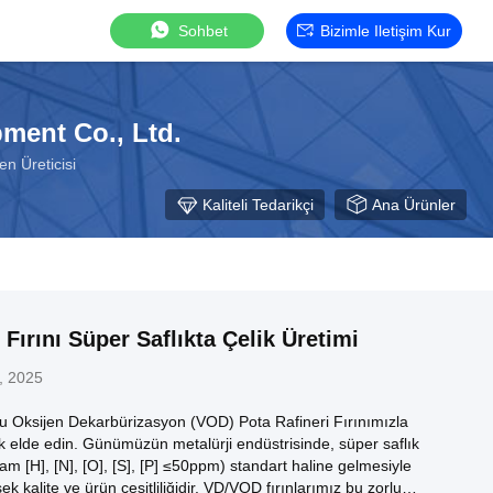
Sohbet
Bizimle Iletişim Kur
ment Co., Ltd.
n Üreticisi
Kaliteli Tedarikçi
Ana Ürünler
Fırını Süper Saflıkta Çelik Üretimi
, 2025
u Oksijen Dekarbürizasyon (VOD) Pota Rafineri Fırınımızla
lik elde edin. Günümüzün metalürji endüstrisinde, süper saflık
lam [H], [N], [O], [S], [P] ≤50ppm) standart haline gelmesiyle
k kalite ve ürün çeşitliliğidir. VD/VOD fırınlarımız bu zorlu