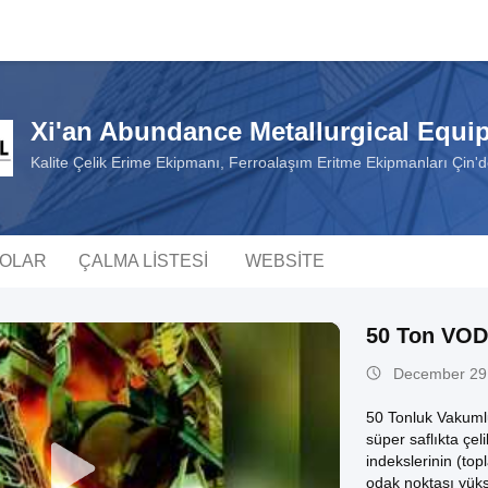
Xi'an Abundance Metallurgical Equip
Kalite Çelik Erime Ekipmanı, Ferroalaşım Eritme Ekipmanları Çin'de
EOLAR
ÇALMA LISTESI
WEBSITE
50 Ton VOD 
December 29
50 Tonluk Vakuml
süper saflıkta çe
indekslerinin (top
odak noktası yükse