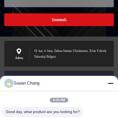
Sunmak
19. kat, 4. bina, Taihua Jinmao Uluslararası, Xi'an Yüksek
Teknoloji Bölgesi.
Adres
Susan Chang
Susan@aeaxa.com
E-posta
9:35 PM
Good day, what product are you looking for?
0086-13991372145