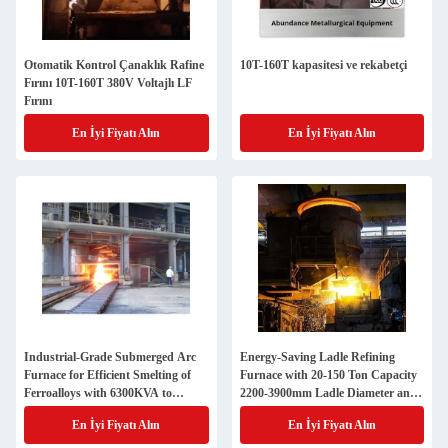
Otomatik Kontrol Çanaklık Rafine
10T-160T kapasitesi ve rekabetçi
Fırını 10T-160T 380V Voltajlı LF
Fırını
En İyi Fiyatı Alın
En İyi Fiyatı Alın
Industrial-Grade Submerged Arc
Energy-Saving Ladle Refining
Furnace for Efficient Smelting of
Furnace with 20-150 Ton Capacity
Ferroalloys with 6300KVA to
2200-3900mm Ladle Diameter and
68000KVA Capacity
3150-20000 KVA Transformer
En İyi Fiyatı Alın
En İyi Fiyatı Alın