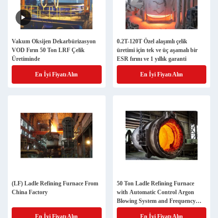
Vakum Oksijen Dekarbürizasyon
0.2T-120T Özel alaşımlı çelik
VOD Fırın 50 Ton LRF Çelik
üretimi için tek ve üç aşamalı bir
Üretiminde
ESR fırını ve 1 yıllık garanti
En İyi Fiyatı Alın
En İyi Fiyatı Alın
(LF) Ladle Refining Furnace From
50 Ton Ladle Refining Furnace
China Factory
with Automatic Control Argon
Blowing System and Frequency
Control Ladle Car for Steel Making
En İyi Fiyatı Alın
En İyi Fiyatı Alın