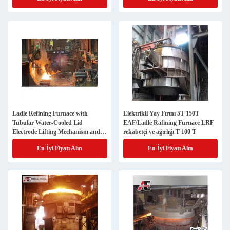
Manufacture
Ladle Refining Furnace with
Elektrikli Yay Fırını 5T-150T
Tubular Water-Cooled Lid
EAF/Ladle Rafining Furnace LRF
Electrode Lifting Mechanism and
rekabetçi ve ağırlığı T 100 T
Energy-Saving Large Current
En İyi Fiyatı Alın
En İyi Fiyatı Alın
System