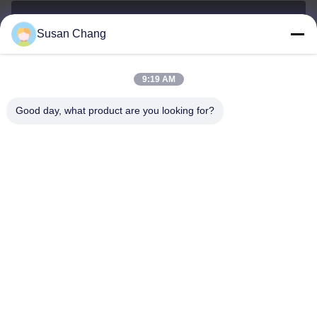
Susan Chang
Susan@aeaxa.com
E-posta
9:19 AM
Good day, what product are you looking for?
0086-13991372145
Telefon.
Xi'an Abundance Metallurgical Equipment Co.,
Ltd.