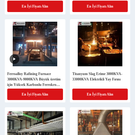
En İyi Fiyatı Alın
En İyi Fiyatı Alın
Ferroalloy Rafining Furnace
Titanyum Slag Erime 3000KVA-
3000KVA-9000KVA Büyük üretim
33000KVA Elektrikli Yay Fırını
için Yüksek Karbonlu Ferrokrom
Erime Fırını
En İyi Fiyatı Alın
En İyi Fiyatı Alın