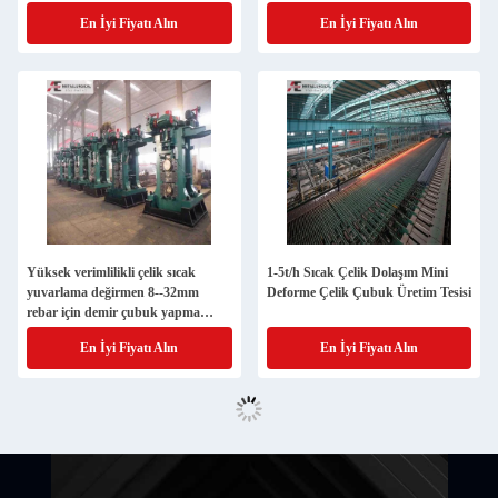
En İyi Fiyatı Alın
En İyi Fiyatı Alın
Yüksek verimlilikli çelik sıcak
1-5t/h Sıcak Çelik Dolaşım Mini
yuvarlama değirmen 8--32mm
Deforme Çelik Çubuk Üretim Tesisi
rebar için demir çubuk yapma
makinesi
En İyi Fiyatı Alın
En İyi Fiyatı Alın