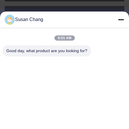
Susan Chang
Susan@aeaxa.com
E-posta
8:01 AM
Good day, what product are you looking for?
0086-13991372145
Telefon.
Xi'an Abundance Metallurgical Equipment Co.,
Ltd.