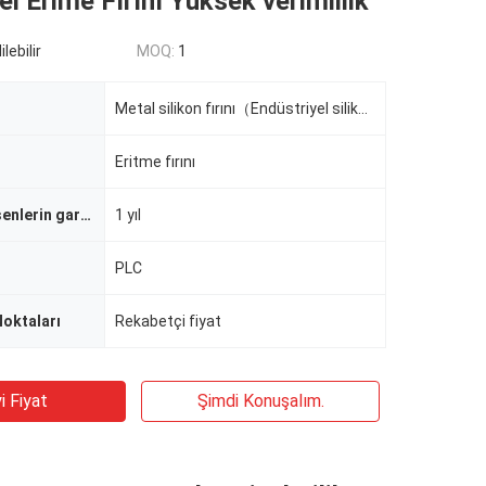
el Erime Fırını Yüksek verimlilik
lebilir
MOQ:
1
Metal silikon fırını（Endüstriyel silikon fırını）
Eritme fırını
Çekirdek bileşenlerin garantisi
1 yıl
PLC
Noktaları
Rekabetçi fiyat
i Fiyat
Şimdi Konuşalım.