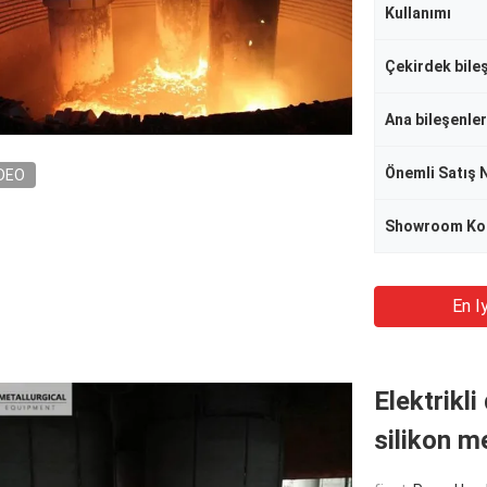
Kullanımı
Ana bileşenler
Önemli Satış 
DEO
Showroom K
En Iy
Elektrikl
silikon m