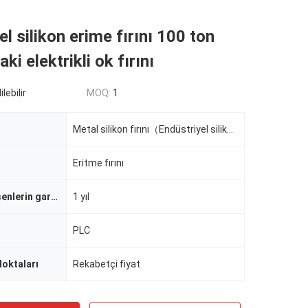
l silikon erime fırını 100 ton
aki elektrikli ok fırını
lebilir
MOQ:
1
Metal silikon fırını（Endüstriyel silikon fırını）
Eritme fırını
Çekirdek bileşenlerin garantisi
1 yıl
PLC
Noktaları
Rekabetçi fiyat