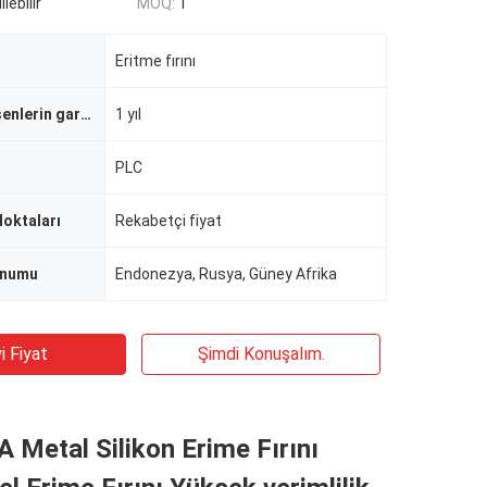
lebilir
MOQ:
1
Eritme fırını
Çekirdek bileşenlerin garantisi
1 yıl
PLC
Noktaları
Rekabetçi fiyat
onumu
Endonezya, Rusya, Güney Afrika
i Fiyat
Şimdi Konuşalım.
Metal Silikon Erime Fırını