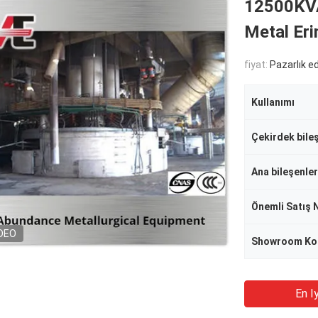
12500KVA
Metal Eri
fiyat:
Pazarlık edi
Kullanımı
Ana bileşenler
Önemli Satış 
DEO
Showroom K
En Iy