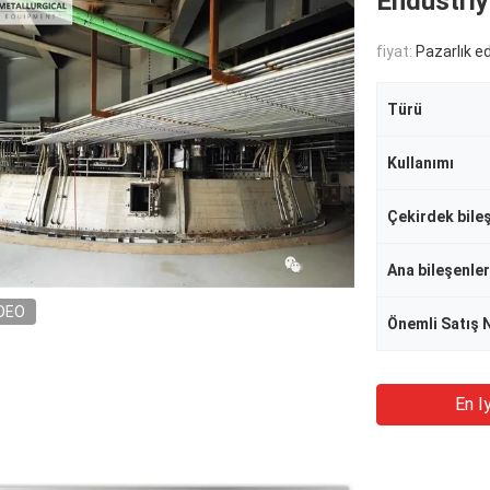
Endüstriy
fiyat:
Pazarlık edi
Türü
Kullanımı
Ana bileşenler
DEO
Önemli Satış 
En Iy