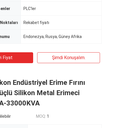
şenler
PLC'ler
 Noktaları
Rekabet fiyatı
numu
Endonezya, Rusya, Güney Afrika
i Fiyat
Şimdi Konuşalım.
ikon Endüstriyel Erime Fırını
çlü Silikon Metal Erimeci
A-33000KVA
lebilir
MOQ:
1