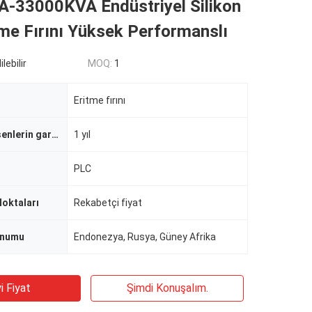
-33000KVA Endüstriyel Silikon
me Fırını Yüksek Performanslı
lebilir
MOQ:
1
Eritme fırını
Çekirdek bileşenlerin garantisi
1 yıl
PLC
Noktaları
Rekabetçi fiyat
onumu
Endonezya, Rusya, Güney Afrika
i Fiyat
Şimdi Konuşalım.