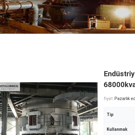
Endüstriy
68000kva 
fiyat:
Pazarlık edi
Tip
Kullanmak