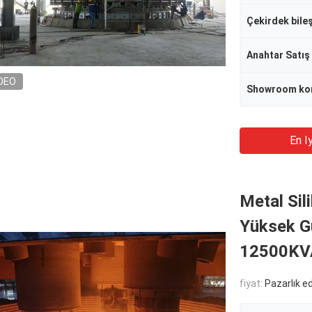
Çekirdek bile
Anahtar Satış
DEO
Showroom ko
En Iy
Metal Sil
Yüksek Gü
12500KV
fiyat:
Pazarlık edi