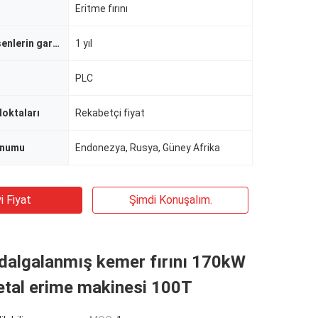
Eritme fırını
Çekirdek bileşenlerin garantisi
1 yıl
PLC
Noktaları
Rekabetçi fiyat
onumu
Endonezya, Rusya, Güney Afrika
i Fiyat
Şimdi Konuşalım.
i dalgalanmış kemer fırını 170kW
etal erime makinesi 100T