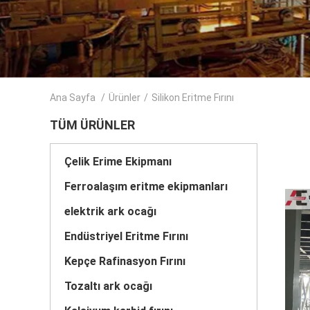
Ana Sayfa
/
Ürünler
/
Silikon Eritme Fırını
TÜM ÜRÜNLER
Çelik Erime Ekipmanı
Ferroalaşım eritme ekipmanları
elektrik ark ocağı
Endüstriyel Eritme Fırını
Kepçe Rafinasyon Fırını
Tozaltı ark ocağı