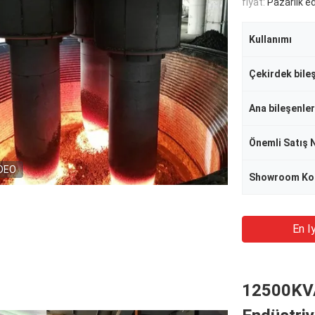
fiyat:
Pazarlık edi
Kullanımı
Ana bileşenler
Önemli Satış 
DEO
Showroom K
En Iy
12500KVA 