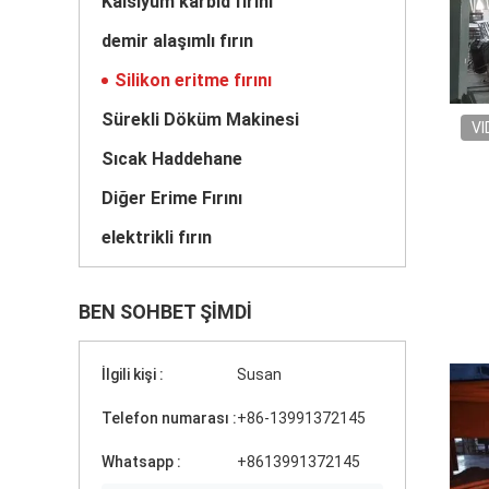
Kalsiyum karbid fırını
demir alaşımlı fırın
Silikon eritme fırını
Sürekli Döküm Makinesi
VI
Sıcak Haddehane
Diğer Erime Fırını
elektrikli fırın
BEN SOHBET ŞIMDI
İlgili kişi :
Susan
Telefon numarası :
+86-13991372145
Whatsapp :
+8613991372145