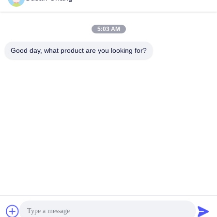
E-posta
5:03 AM
Good day, what product are you looking for?
0086-13991372145
Telefon.
Xi'an Abundance Metallurgical Equipment Co.,
Ltd.
Bir alıntı yap.
Xi'an Abundance Metallurgical Equipment Co., Ltd.