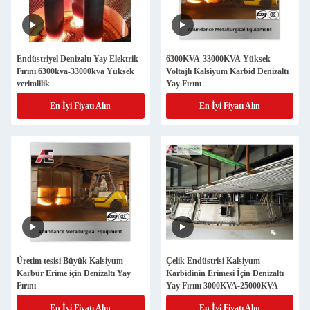
Endüstriyel Denizaltı Yay Elektrik
6300KVA-33000KVA Yüksek
Fırını 6300kva-33000kva Yüksek
Voltajlı Kalsiyum Karbid Denizaltı
verimlilik
Yay Fırını
En İyi Fiyatı Alın
En İyi Fiyatı Alın
Üretim tesisi Büyük Kalsiyum
Çelik Endüstrisi Kalsiyum
Karbür Erime için Denizaltı Yay
Karbidinin Erimesi İçin Denizaltı
Fırını
Yay Fırını 3000KVA-25000KVA
En İyi Fiyatı Alın
En İyi Fiyatı Alın