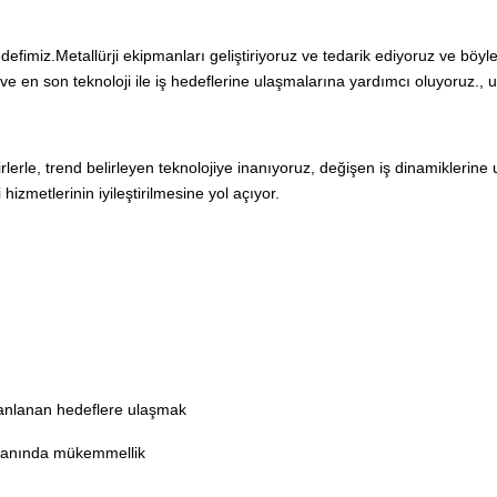
edefimiz.Metallürji ekipmanları geliştiriyoruz ve tedarik ediyoruz ve böyl
 ve en son teknoloji ile iş hedeflerine ulaşmalarına yardımcı oluyoruz., 
fikirlerle, trend belirleyen teknolojiye inanıyoruz, değişen iş dinamikleri
 hizmetlerinin iyileştirilmesine yol açıyor.
lanlanan hedeflere ulaşmak
alanında mükemmellik