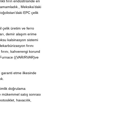
ikli fırın endüstrisinde en
 tamamladık., Meksika'daki
oğolistan'daki EPC çelik
 çelik üretim ve ferro
arı, demir alaşım erime
 koksu kalsinasyon sistemi
 dekarbürizasyon fırını
d fırını, kahverengi korund
 Furnace ((VAR/RVAR)
ve
i garanti etme ilkesinde
ık.
kimlik doğrulama
ğü ve mükemmel satış sonrası
tosiklet, havacılık,