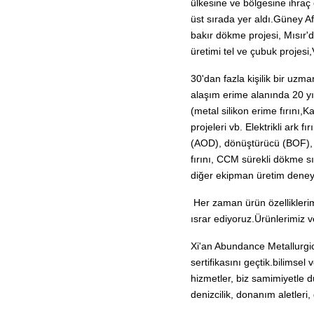
ülkesine ve bölgesine ihraç e
üst sırada yer aldı.Güney A
bakır dökme projesi, Mısır'
üretimi tel ve çubuk projesi
30'dan fazla kişilik bir uzm
alaşım erime alanında 20 yı
(metal silikon erime fırını,K
projeleri vb. Elektrikli ark f
(AOD), dönüştürücü (BOF), ti
fırını, CCM sürekli dökme sıc
diğer ekipman üretim deneyim
Her zaman ürün özelliklerim
ısrar ediyoruz.Ürünlerimiz v
Xi'an Abundance Metallurgi
sertifikasını geçtik.bilimsel 
hizmetler, biz samimiyetle d
denizcilik, donanım aletleri,