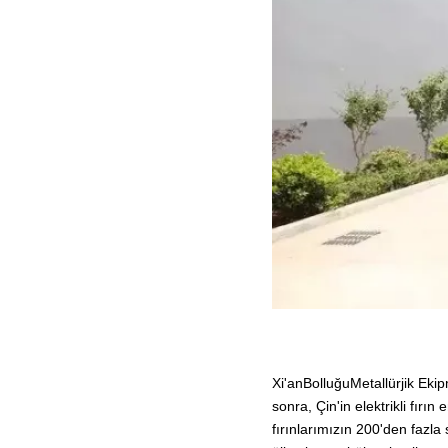
Xi'an
Bolluğu
Metallürjik Eki
sonra, Çin'in elektrikli fırın
fırınlarımızın 200'den fazla