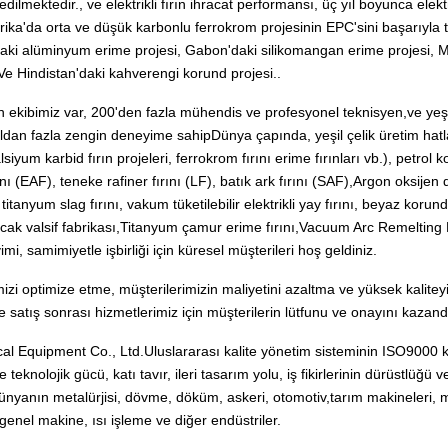
dilmektedir., ve elektrikli fırın ihracat performansı, üç yıl boyunca elektr
frika'da orta ve düşük karbonlu ferrokrom projesinin EPC'sini başarıyla
daki alüminyum erime projesi, Gabon'daki silikomangan erime projesi, M
,Ve Hindistan'daki kahverengi korund projesi..
an ekibimiz var, 200'den fazla mühendis ve profesyonel teknisyen,ve yeşil
ldan fazla zengin deneyime sahipDünya çapında, yeşil çelik üretim hatl
alsiyum karbid fırın projeleri, ferrokrom fırını erime fırınları vb.), petrol
ırını (EAF), teneke rafiner fırını (LF), batık ark fırını (SAF),Argon oksijen
tanyum slag fırını, vakum tüketilebilir elektrikli yay fırını, beyaz korun
ak valsif fabrikası,
Titanyum çamur erime fırını,
Vacuum Arc Remelting
i, samimiyetle işbirliği için küresel müşterileri hoş geldiniz.
izi optimize etme, müşterilerimizin maliyetini azaltma ve yüksek kalitey
e satış sonrası hizmetlerimiz için müşterilerin lütfunu ve onayını kazand
cal Equipment Co., Ltd.
Uluslararası kalite yönetim sisteminin ISO9000 
ve teknolojik gücü, katı tavır, ileri tasarım yolu, iş fikirlerinin dürüstlü
ünyanın metalürjisi, dövme, döküm, askeri, otomotiv,tarım makineleri, mo
 genel makine, ısı işleme ve diğer endüstriler.