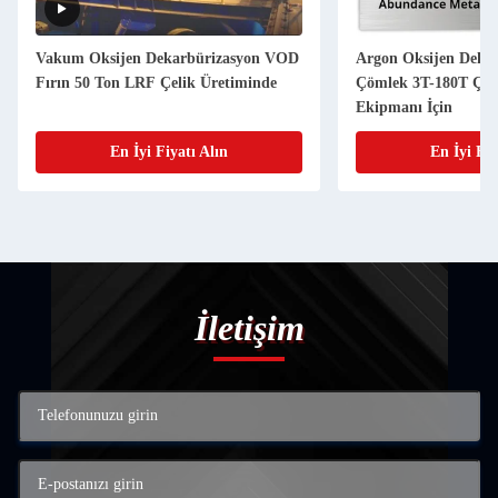
Vakum Oksijen Dekarbürizasyon VOD
Argon Oksijen Deka
Fırın 50 Ton LRF Çelik Üretiminde
Çömlek 3T-180T Çeli
Ekipmanı İçin
En İyi Fiyatı Alın
En İyi Fiy
İletişim