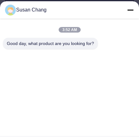
Susan Chang
Susan@aeaxa.com
E-posta
3:52 AM
Good day, what product are you looking for?
0086-13991372145
Telefon.
Xi'an Abundance Metallurgical Equipment Co.,
Ltd.