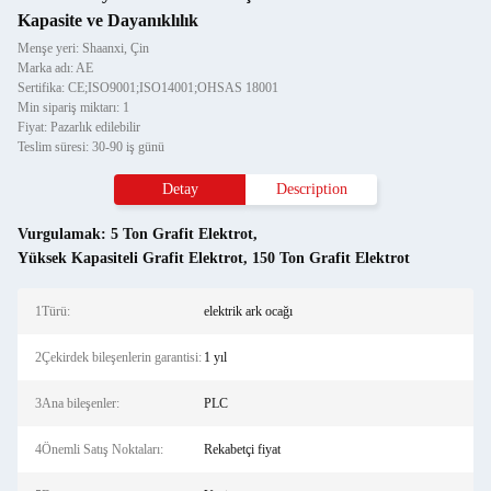
Kapasite ve Dayanıklılık
Menşe yeri: Shaanxi, Çin
Marka adı: AE
Sertifika: CE;ISO9001;ISO14001;OHSAS 18001
Min sipariş miktarı: 1
Fiyat: Pazarlık edilebilir
Teslim süresi: 30-90 iş günü
Detay
Description
Vurgulamak:
5 Ton Grafit Elektrot
,
Yüksek Kapasiteli Grafit Elektrot
,
150 Ton Grafit Elektrot
1Türü:
elektrik ark ocağı
2Çekirdek bileşenlerin garantisi:
1 yıl
3Ana bileşenler:
PLC
4Önemli Satış Noktaları:
Rekabetçi fiyat