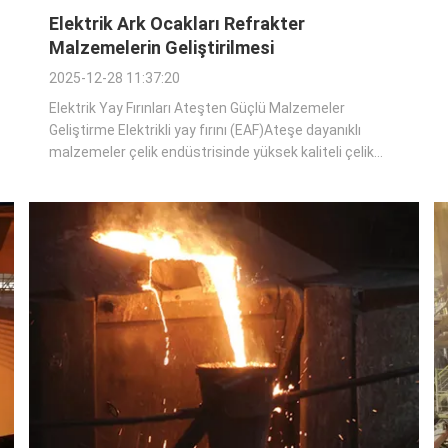
Elektrik Ark Ocakları Refrakter
Malzemelerin Geliştirilmesi
2025-12-28 11:37:20
Elektrik Yay Fırınları Ateşten Güçlü Malzemeler
Geliştirme Elektrikli yay fırını (EAF)Ateşe dayanıklı
malzemeler çelik endüstrisinde yüksek kaliteli çelik
üretmek için geniş çapta kullanılmaktadır.EAF işlemi
sırasında üretilen yoğun ısı, fırın duvarlarını ve çatısını
kaplayan ateşli malzemelere ...