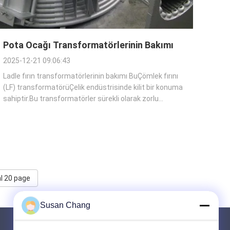
Pota Ocağı Transformatörlerinin Bakımı
2025-12-21 09:06:43
Ladle fırın transformatörlerinin bakımı BuÇömlek fırını
(LF) transformatörüÇelik endüstrisinde kilit bir konuma
sahiptir.Bu transformatörler sürekli olarak zorlu
çalışma koşullarına maruz kalıyorlar.Yüksek sıcaklıklar,
ağır elektrik yükleri ve sık sık açma/kapama döngüleri
dahil olmak üzere.G...
l 20 page
Susan Chang