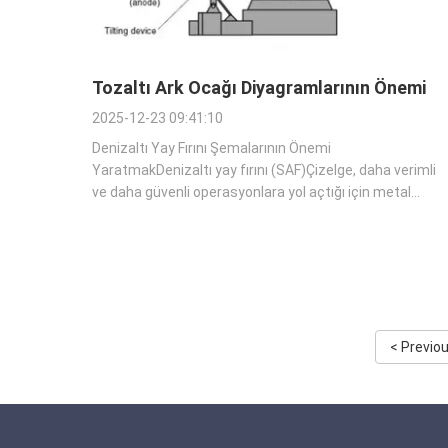
Tozaltı Ark Ocağı Diyagramlarının Önemi
2025-12-23 09:41:10
Denizaltı Yay Fırını Şemalarının Önemi
YaratmakDenizaltı yay fırını (SAF)Çizelge, daha verimli
ve daha güvenli operasyonlara yol açtığı için metal
erime ekipmanları üretmeden önce önemli bir ön
adımdır.Bu makale, dalgalanmış kemer fırını
şemalarının önemini ve dalgalanmış kemer fırını süreci
yoluyla ...
< Previo