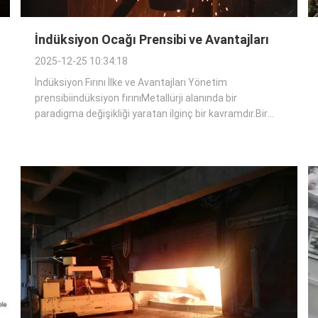
İndüksiyon Ocağı Prensibi ve Avantajları
2025-12-25 10:34:18
İndüksiyon Fırını İlke ve Avantajları Yönetim
prensibiindüksiyon fırınıMetallürji alanında bir
paradigma değişikliği yaratan ilginç bir kavramdır.Bir
çok endüstriyel süreci kolaylaştırmakBu makalede,
endüksiyon erime fırınlarının altında yatan ilkelere daha
derinden bakacağız ve çeşitli uygulamalar...