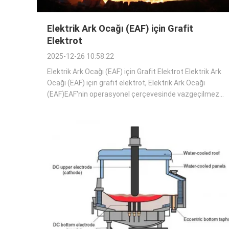
Elektrik Ark Ocağı (EAF) için Grafit
Elektrot
2025-12-26 10:58:22
Elektrik Ark Ocağı (EAF) için Grafit Elektrot Elektrik Ark
Ocağı (EAF) için grafit elektrot, Elektrik Ark Ocağı
(EAF)EAF'nin operasyonel çerçevesinde vazgeçilmez
bir bileşen olarak durmaktadır. Öncelikli görevi, fırın
içindeki metal yükünü eriten elektrik arkını korumak için
gerekli olan elektrik ...