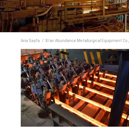
Ana Sayfa
/
Xi'an Abundance Metallurgical Equipment Co.,