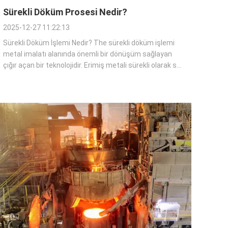
Sürekli Döküm Prosesi Nedir?
2025-12-27 11:22:13
Sürekli Döküm İşlemi Nedir? The sürekli döküm işlemi
metal imalatı alanında önemli bir dönüşüm sağlayan
çığır açan bir teknolojidir. Erimiş metali sürekli olarak su
soğutmalı bir kalıba dökmeyi, metalden ısı çekerek
istenen şekilde katılaştırmayı içerir. Bu işlem, birden
fazla döküm adımına olan ...