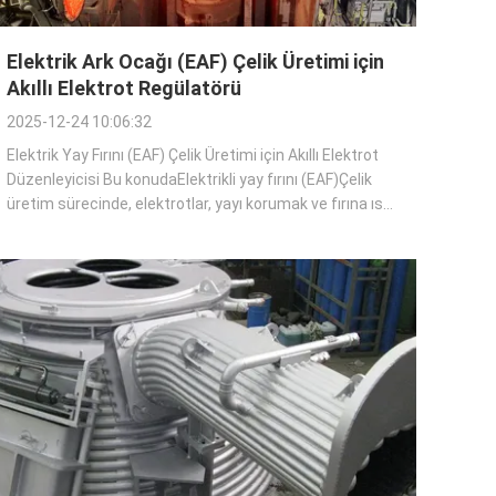
Elektrik Ark Ocağı (EAF) Çelik Üretimi için
Akıllı Elektrot Regülatörü
2025-12-24 10:06:32
Elektrik Yay Fırını (EAF) Çelik Üretimi için Akıllı Elektrot
Düzenleyicisi Bu konudaElektrikli yay fırını (EAF)Çelik
üretim sürecinde, elektrotlar, yayı korumak ve fırına ısı
girişini düzenlemek için sorumlu oldukları için çok
önemlidir.EAF çelik üretim operasyonu hem karmaşık
hem de enerji yoğunlu...