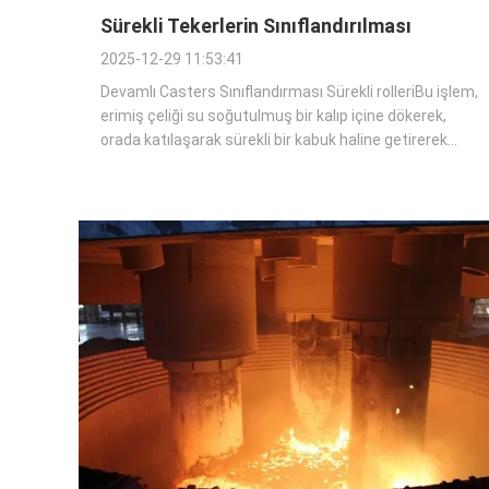
Sürekli Tekerlerin Sınıflandırılması
2025-12-29 11:53:41
Devamlı Casters Sınıflandırması Sürekli rolleriBu işlem,
erimiş çeliği su soğutulmuş bir kalıp içine dökerek,
orada katılaşarak sürekli bir kabuk haline getirerek
yapılır.Yüksek kaliteli çelik üretmek için çelik
endüstrisinde yaygın bir yöntem olan sürekli dökme, ve
sürekli kalıplar çelik üretiminin ...