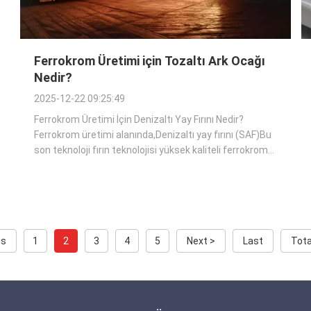
Ferrokrom Üretimi için Tozaltı Ark Ocağı
Nedir?
2025-12-22 09:25:49
Ferrokrom Üretimi İçin Denizaltı Yay Fırını Nedir?
Ferrokrom üretimi alanında,Denizaltı yay fırını (SAF)Bu
son teknoloji fırın teknolojisi yüksek kaliteli ferrokrom
üretimi yaklaşımını tamamen değiştirdi.Çeşitli
endüstrilerde vazgeçilmez bir unsur haline
gelmektedir.Çelik üretimi, paslanmaz çelik ...
us
1
2
3
4
5
Next >
Last
Tota